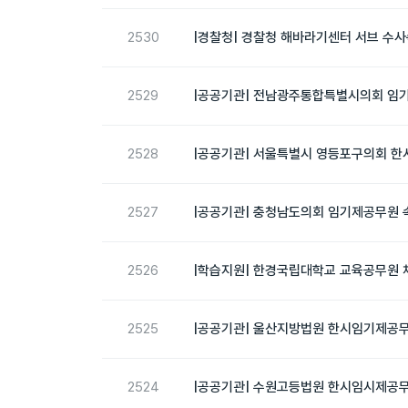
2530
|경찰청| 경찰청 해바라기센터 서브 수사
2529
|공공기관| 전남광주통합특별시의회 임기
2528
|공공기관| 서울특별시 영등포구의회 한
2527
|공공기관| 충청남도의회 임기제공무원 속
2526
|학습지원| 한경국립대학교 교육공무원 채
2525
|공공기관| 울산지방법원 한시임기제공무원
2524
|공공기관| 수원고등법원 한시임시제공무원